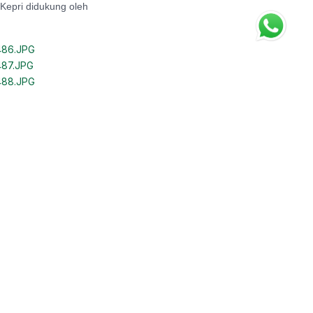
 Kepri didukung oleh
486.JPG
487.JPG
488.JPG