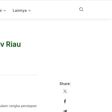
i
Lainnya
v Riau
Share:
dalam rangka persiapan