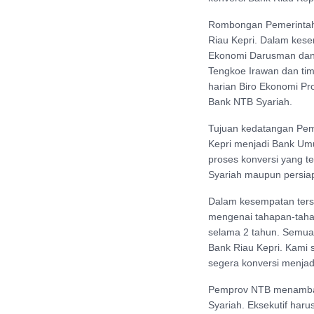
Rombongan Pemerintah 
Riau Kepri. Dalam kesem
Ekonomi Darusman dan t
Tengkoe Irawan dan tim
harian Biro Ekonomi P
Bank NTB Syariah.
Tujuan kedatangan Pemp
Kepri menjadi Bank Um
proses konversi yang te
Syariah maupun persia
Dalam kesempatan ters
mengenai tahapan-tahap
selama 2 tahun. Semua 
Bank Riau Kepri. Kami 
segera konversi menja
Pemprov NTB menambah
Syariah. Eksekutif haru