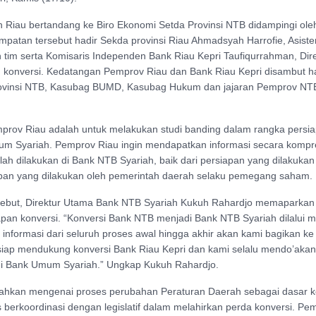
Riau bertandang ke Biro Ekonomi Setda Provinsi NTB didampingi ole
patan tersebut hadir Sekda provinsi Riau Ahmadsyah Harrofie, Asisten 
im serta Komisaris Independen Bank Riau Kepri Taufiqurrahman, Direk
 konversi. Kedatangan Pemprov Riau dan Bank Riau Kepri disambut h
rovinsi NTB, Kasubag BUMD, Kasubag Hukum dan jajaran Pemprov NT
rov Riau adalah untuk melakukan studi banding dalam rangka persia
um Syariah. Pemprov Riau ingin mendapatkan informasi secara kompr
lah dilakukan di Bank NTB Syariah, baik dari persiapan yang dilakukan
pan yang dilakukan oleh pemerintah daerah selaku pemegang saham.
ebut, Direktur Utama Bank NTB Syariah Kukuh Rahardjo memaparkan s
an konversi. “Konversi Bank NTB menjadi Bank NTB Syariah dilalui me
informasi dari seluruh proses awal hingga akhir akan kami bagikan k
siap mendukung konversi Bank Riau Kepri dan kami selalu mendo’akan
di Bank Umum Syariah.” Ungkap Kukuh Rahardjo.
kan mengenai proses perubahan Peraturan Daerah sebagai dasar k
s berkoordinasi dengan legislatif dalam melahirkan perda konversi. P