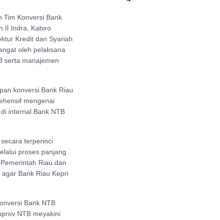
h Tim Konversi Bank
II Indra, Kabiro
tur Kredit dan Syariah
angat oleh pelaksana
B serta manajemen
pan konversi Bank Riau
ehensif mengenai
 di internal Bank NTB
ecara terperinci
lalui proses panjang
e Pemerintah Riau dan
 agar Bank Riau Kepri
onversi Bank NTB
emprov NTB meyakini